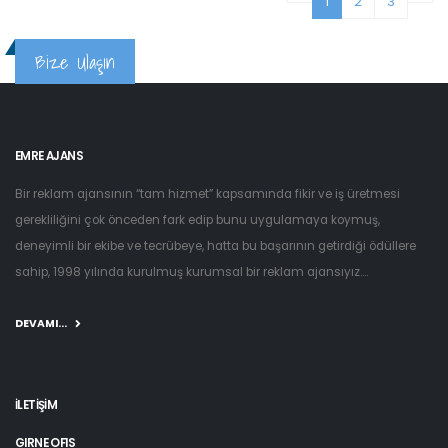
1
2
3
Bize Ulaşın
EMRE AJANS
Bir reklam ajansının “tam hizmet” kapsamında fikir ve iş üretmesi
gerekliliğini çok önceden fark edip bunu uygulamaya koymuş,
deneyimli bir ekibe ve tecrübeye, hatta bu başarının getirdiği ödüllere
sahip, 1998 yılında kurulmuş kurumsal bir reklam ajansıyız....
DEVAMI...
İLETİŞİM
GIRNE OFIS