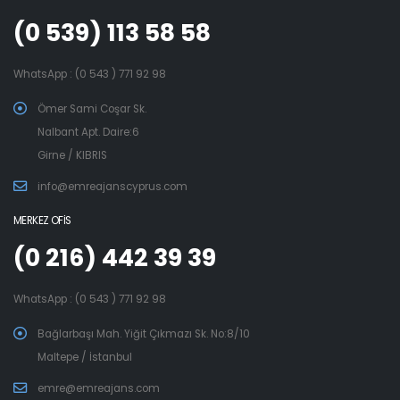
(0 539) 113 58 58
WhatsApp : (0 543 ) 771 92 98
Ömer Sami Coşar Sk.
Nalbant Apt. Daire:6
Girne / KIBRIS
info@emreajanscyprus.com
MERKEZ OFİS
(0 216) 442 39 39
WhatsApp : (0 543 ) 771 92 98
Bağlarbaşı Mah. Yiğit Çıkmazı Sk. No:8/10
Maltepe / İstanbul
emre@emreajans.com