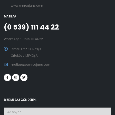
www.emreajans.com
MATBAA
(0 539) 111 44 22
WhatsApp : 0 539 111 44 22
İsmail Erez Sk. No:1/K
Ortaköy / LEFKOŞA
matbaa@emreajans.com
BİZE MESAJ GÖNDERİN.